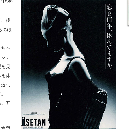
1989
が、後
らのほ
たちへ
ャッチ
鏡を見
恋を休
け込む
だ。
る。五
リ本質