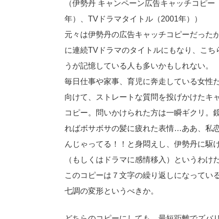
（伊勢丹 キャンペーン広告キャッチコピー（
年）、TVドラマタイトル（2001年））
元々は伊勢丹の広告キャッチコピーだった
に連続TVドラマのタイトルにもなり、こち
うが記憶している人も多いかもしれない。
毎日仕事や家事、育児に奔走している女性
向けて、ストレートな質問を投げかけたキ
コピー。問いかけられた方は一瞬ギクリ。
ればボサボサの髪に疲れた表情…ああ、私
んじゃってる！！と身悶えし、伊勢丹に駆
（もしくはドラマに感情移入）というわけ
このコピーは７文字の繰り返しになってい
七調の変形というべきか。
どちらのコピーにしても、最短距離でズバ