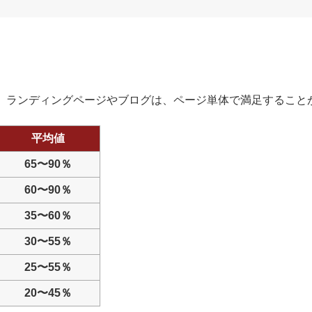
。ランディングページやブログは、ページ単体で満足すること
平均値
65〜90％
60〜90％
35〜60％
30〜55％
25〜55％
20〜45％