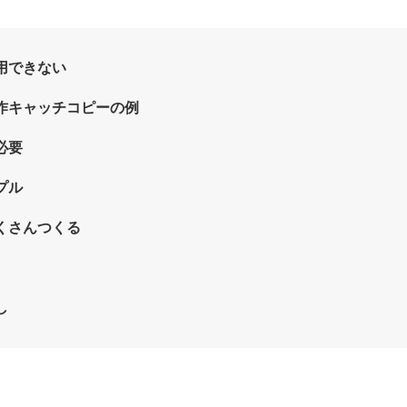
用できない
作キャッチコピーの例
必要
プル
くさんつくる
し