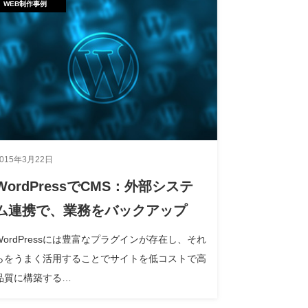
WEB制作事例
2015年3月22日
WordPressでCMS：外部システ
ム連携で、業務をバックアップ
WordPressには豊富なプラグインが存在し、それ
らをうまく活用することでサイトを低コストで高
品質に構築する…